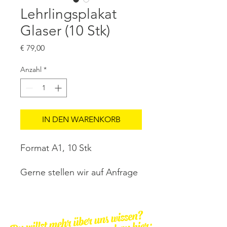
Lehrlingsplakat
Glaser (10 Stk)
Preis
€ 79,00
Anzahl
*
IN DEN WARENKORB
Format A1, 10 Stk
Gerne stellen wir auf Anfrage
auch nur die Druckdaten zur
Verfügung, wenn Sie die
Produktion des Rollups selber
organisieren möchten. Auch