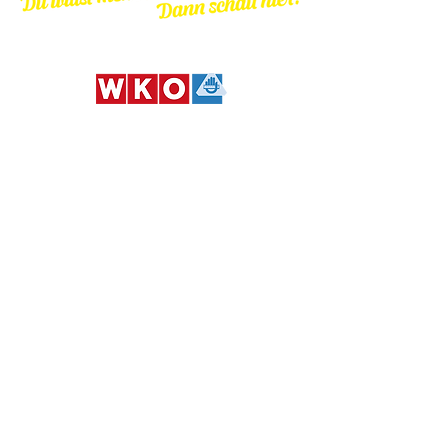
andere Formate sind möglich.
Wirtschaftskammer
Bundesinnung der Dachdecker, Glaser und
Spengler
,
Schaumburgergasse 20/6
1040 WIEN
T: 01/505
69 60-225
M
AIL