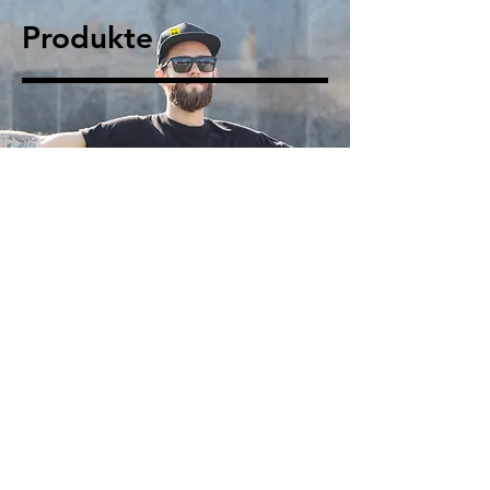
Produkte
Ein cooler Lehrberuf braucht
auch ein cooles Outfit. Wähle
dein Lieblings-T-Shirt und setze
damit ein Zeichen.
ZUM SHOP