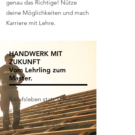
genau das Richtige!
Nütze
deine Möglichkeiten und mach
Karriere mit Lehre.
HANDWERK MIT
ZUKUNFT
Vom Lehrling zum
Master.
Berufsleben statt Schulalltag,
Einkommen statt
Taschengeld. Starte deine